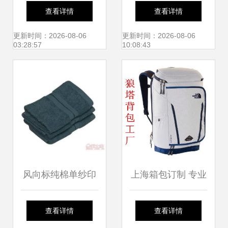
家便利店，一站搞
蕾丝遥控器套，点
查看详情
查看详情
定你的所有日常所
亮家居日用百货的
更新时间：2026-08-06
更新时间：2026-08-06
03:28:57
10:08:43
需
温馨日常
风向标纯棉单纱印
上海箱包订制 专业
花格纹毛巾 超强吸
厂家提供书包来样
查看详情
查看详情